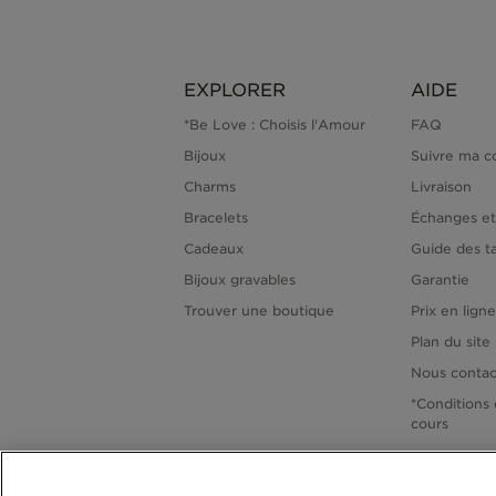
EXPLORER
AIDE
*Be Love : Choisis l'Amour
FAQ
Bijoux
Suivre ma 
Charms
Livraison
Bracelets
Échanges et
Cadeaux
Guide des ta
Bijoux gravables
Garantie
Trouver une boutique
Prix en lign
Plan du site
Nous contac
*Conditions 
cours