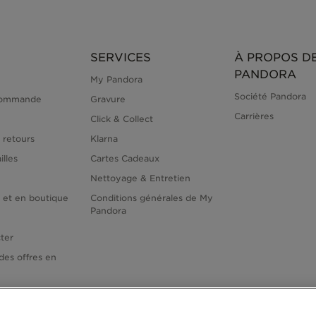
SERVICES
À PROPOS D
PANDORA
My Pandora
Société Pandora
commande
Gravure
Carrières
Click & Collect
 retours
Klarna
illes
Cartes Cadeaux
Nettoyage & Entretien
e et en boutique
Conditions générales de My
Pandora
ter
des offres en