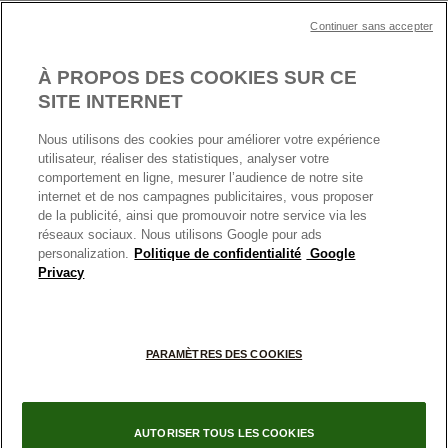
Plan du site
Mentions légales
Nettoyage & Entretien
Continuer sans accepter
Nous contacter
Paramètres des cookies
Conditions générales de My Pandora
*Conditions des offres en cours
Politique des cookies
À PROPOS DES COOKIES SUR CE
Politique de confidentialité
SITE INTERNET
Protection des données
Nous utilisons des cookies pour améliorer votre expérience
FRANCE
France
Conditions générales de vente
utilisateur, réaliser des statistiques, analyser votre
© TOUS DROITS RESERVES. 2026 Pandora
comportement en ligne, mesurer l’audience de notre site
Conditions générales de vente Click & Collect
internet et de nos campagnes publicitaires, vous proposer
Plateforme ODR
de la publicité, ainsi que promouvoir notre service via les
réseaux sociaux. Nous utilisons Google pour ads
Information sur le fabricant et l'importateur
personalization.
Politique de confidentialité
Google
Index égalité Femme/Homme
Privacy
+
PARAMÈTRES DES COOKIES
−
AUTORISER TOUS LES COOKIES