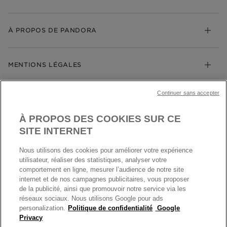
Cadeaux
Livraison
My Pandora
Bijoux gravables
Échanges et retours
À PROPOS DE PANDORA
Gravure
Trouver une boutique
Guide des tailles
Click & Collect
Société Pandora
Garantie
Klarna
MENTIONS LÉGALES
Carrières
Prix en ligne et en boutique
Cartes Cadeaux
Plan du site
Mentions légales
Nettoyage & Entretien
Continuer sans accepter
Nous contacter
Paramètres des cookies
Conditions générales de My Pandora
*Conditions des offres en cours
Politique des cookies
À PROPOS DES COOKIES SUR CE
Politique de confidentialité
SITE INTERNET
Protection des données
Nous utilisons des cookies pour améliorer votre expérience
FRANCE
France
Conditions générales de vente
utilisateur, réaliser des statistiques, analyser votre
© TOUS DROITS RESERVES. 2026 Pandora
comportement en ligne, mesurer l’audience de notre site
Conditions générales de vente Click & Collect
internet et de nos campagnes publicitaires, vous proposer
Plateforme ODR
de la publicité, ainsi que promouvoir notre service via les
réseaux sociaux. Nous utilisons Google pour ads
Information sur le fabricant et l'importateur
personalization.
Politique de confidentialité
Google
Index égalité Femme/Homme
Privacy