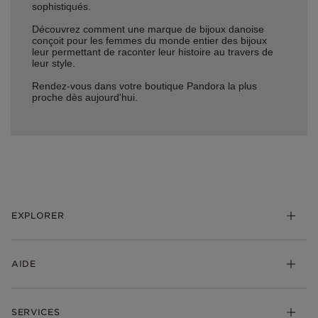
sophistiqués.
Découvrez comment une marque de bijoux danoise
conçoit pour les femmes du monde entier des bijoux
leur permettant de raconter leur histoire au travers de
leur style.
Rendez-vous dans votre boutique Pandora la plus
proche dès aujourd'hui.
EXPLORER
*Be Love : Choisis l'Amour
AIDE
Bijoux
Charms
FAQ
Bracelets
SERVICES
Suivre ma commande