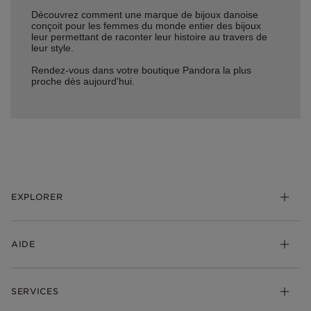
Découvrez comment une marque de bijoux danoise
conçoit pour les femmes du monde entier des bijoux
leur permettant de raconter leur histoire au travers de
leur style.
Rendez-vous dans votre boutique Pandora la plus
proche dès aujourd'hui.
EXPLORER
*Be Love : Choisis l'Amour
AIDE
Bijoux
Charms
FAQ
Bracelets
SERVICES
Suivre ma commande
Cadeaux