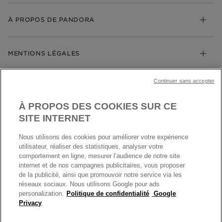
Livraison
My Pandora
Bijoux gravables
Échanges et retours
À PROPOS DE PANDORA
Gravure
Trouver une boutique
Guide des tailles
Click & Collect
Société Pandora
Garantie
Klarna
MENTIONS LÉGALES
Carrières
Prix en ligne et en boutique
Cartes Cadeaux
Plan du site
Mentions légales
Nettoyage & Entretien
Continuer sans accepter
Nous contacter
Paramètres des cookies
Conditions générales de My Pandora
*Conditions des offres en cours
Politique des cookies
À PROPOS DES COOKIES SUR CE
Politique de confidentialité
SITE INTERNET
Protection des données
Nous utilisons des cookies pour améliorer votre expérience
FRANCE
France
Conditions générales de vente
utilisateur, réaliser des statistiques, analyser votre
© TOUS DROITS RESERVES. 2026 Pandora
comportement en ligne, mesurer l’audience de notre site
Conditions générales de vente Click & Collect
internet et de nos campagnes publicitaires, vous proposer
Plateforme ODR
de la publicité, ainsi que promouvoir notre service via les
réseaux sociaux. Nous utilisons Google pour ads
Information sur le fabricant et l'importateur
personalization.
Politique de confidentialité
Google
Index égalité Femme/Homme
Privacy