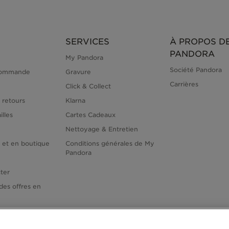
SERVICES
À PROPOS D
PANDORA
My Pandora
Société Pandora
commande
Gravure
Carrières
Click & Collect
 retours
Klarna
illes
Cartes Cadeaux
Nettoyage & Entretien
e et en boutique
Conditions générales de My
Pandora
ter
des offres en