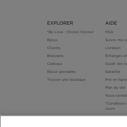
EXPLORER
AIDE
*Be Love : Choisis l'Amour
FAQ
Bijoux
Suivre ma 
Charms
Livraison
Bracelets
Échanges et
Cadeaux
Guide des ta
Bijoux gravables
Garantie
Trouver une boutique
Prix en lign
Plan du site
Nous contac
*Conditions 
cours