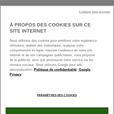
Cartes Cadeaux
Plan du site
Mentions légales
Nettoyage & Entretien
Continuer sans accepter
Nous contacter
Paramètres des cookies
Conditions générales de My Pandora
*Conditions des offres en cours
Politique des cookies
À PROPOS DES COOKIES SUR CE
Politique de confidentialité
SITE INTERNET
Protection des données
Nous utilisons des cookies pour améliorer votre expérience
FRANCE
France
Conditions générales de vente
utilisateur, réaliser des statistiques, analyser votre
© TOUS DROITS RESERVES. 2026 Pandora
comportement en ligne, mesurer l’audience de notre site
Conditions générales de vente Click & Collect
internet et de nos campagnes publicitaires, vous proposer
Plateforme ODR
de la publicité, ainsi que promouvoir notre service via les
réseaux sociaux. Nous utilisons Google pour ads
Information sur le fabricant et l'importateur
personalization.
Politique de confidentialité
Google
Index égalité Femme/Homme
Privacy
+
PARAMÈTRES DES COOKIES
−