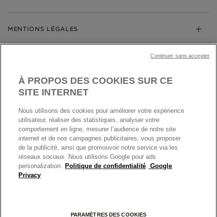
Guide des tailles
Click & Collect
Société Pandora
Garantie
Klarna
MENTIONS LÉGALES
Carrières
Prix en ligne et en boutique
Cartes Cadeaux
Plan du site
Mentions légales
Nettoyage & Entretien
Continuer sans accepter
Nous contacter
Paramètres des cookies
Conditions générales de My Pandora
*Conditions des offres en cours
Politique des cookies
À PROPOS DES COOKIES SUR CE
Politique de confidentialité
SITE INTERNET
Protection des données
Nous utilisons des cookies pour améliorer votre expérience
FRANCE
France
Conditions générales de vente
utilisateur, réaliser des statistiques, analyser votre
© TOUS DROITS RESERVES. 2026 Pandora
comportement en ligne, mesurer l’audience de notre site
Conditions générales de vente Click & Collect
internet et de nos campagnes publicitaires, vous proposer
Plateforme ODR
de la publicité, ainsi que promouvoir notre service via les
réseaux sociaux. Nous utilisons Google pour ads
Information sur le fabricant et l'importateur
personalization.
Politique de confidentialité
Google
Index égalité Femme/Homme
Privacy
+
PARAMÈTRES DES COOKIES