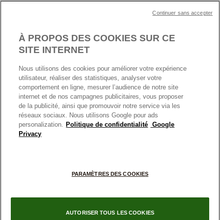
Plan du site
Mentions légales
Nettoyage & Entretien
Continuer sans accepter
Nous contacter
Paramètres des cookies
Conditions générales de My Pandora
*Conditions des offres en cours
Politique des cookies
À PROPOS DES COOKIES SUR CE
Politique de confidentialité
SITE INTERNET
Protection des données
Nous utilisons des cookies pour améliorer votre expérience
FRANCE
France
Conditions générales de vente
utilisateur, réaliser des statistiques, analyser votre
© TOUS DROITS RESERVES. 2026 Pandora
comportement en ligne, mesurer l’audience de notre site
Conditions générales de vente Click & Collect
internet et de nos campagnes publicitaires, vous proposer
Plateforme ODR
de la publicité, ainsi que promouvoir notre service via les
réseaux sociaux. Nous utilisons Google pour ads
Information sur le fabricant et l'importateur
personalization.
Politique de confidentialité
Google
Index égalité Femme/Homme
Privacy
+
PARAMÈTRES DES COOKIES
−
AUTORISER TOUS LES COOKIES