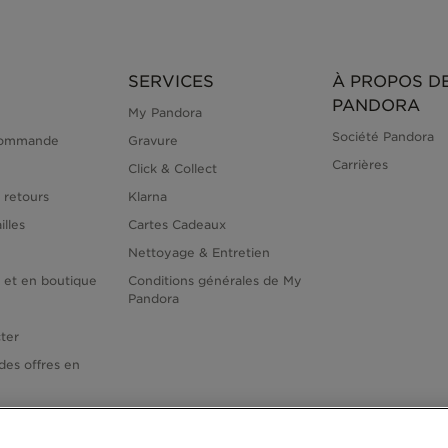
SERVICES
À PROPOS D
PANDORA
My Pandora
Société Pandora
commande
Gravure
Carrières
Click & Collect
 retours
Klarna
illes
Cartes Cadeaux
Nettoyage & Entretien
e et en boutique
Conditions générales de My
Pandora
ter
des offres en