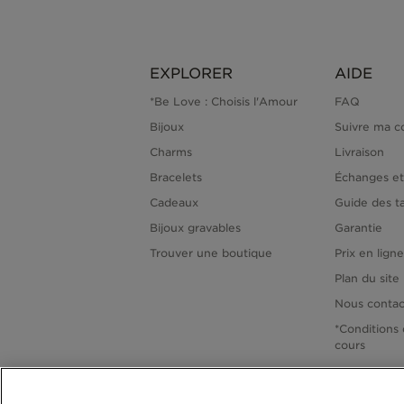
EXPLORER
AIDE
*Be Love : Choisis l'Amour
FAQ
Bijoux
Suivre ma 
Charms
Livraison
Bracelets
Échanges et
Cadeaux
Guide des ta
Bijoux gravables
Garantie
Trouver une boutique
Prix en lign
Plan du site
Nous contac
*Conditions 
cours