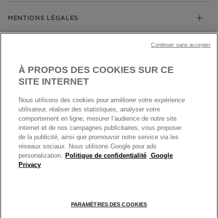
Société Pandora
Garantie
Klarna
MENTIONS LÉGALES
Carrières
Prix en ligne et en boutique
Cartes Cadeaux
Plan du site
Mentions légales
Nettoyage & Entretien
Continuer sans accepter
Nous contacter
Paramètres des cookies
Conditions générales de My Pandora
*Conditions des offres en cours
Politique des cookies
À PROPOS DES COOKIES SUR CE
Politique de confidentialité
SITE INTERNET
Protection des données
Nous utilisons des cookies pour améliorer votre expérience
FRANCE
France
Conditions générales de vente
utilisateur, réaliser des statistiques, analyser votre
© TOUS DROITS RESERVES. 2026 Pandora
comportement en ligne, mesurer l’audience de notre site
Conditions générales de vente Click & Collect
internet et de nos campagnes publicitaires, vous proposer
Plateforme ODR
de la publicité, ainsi que promouvoir notre service via les
réseaux sociaux. Nous utilisons Google pour ads
Information sur le fabricant et l'importateur
personalization.
Politique de confidentialité
Google
Index égalité Femme/Homme
Privacy
+
PARAMÈTRES DES COOKIES
−