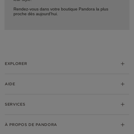
Rendez-vous dans votre boutique Pandora la plus
proche dès aujourd'hui.
EXPLORER
*Be Love : Choisis l'Amour
AIDE
Bijoux
Charms
FAQ
Bracelets
SERVICES
Suivre ma commande
Cadeaux
Livraison
My Pandora
Bijoux gravables
Échanges et retours
À PROPOS DE PANDORA
Gravure
Trouver une boutique
Guide des tailles
Click & Collect