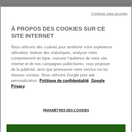
Cartes Cadeaux
Plan du site
Mentions légales
Nettoyage & Entretien
Continuer sans accepter
Nous contacter
Paramètres des cookies
Conditions générales de My Pandora
*Conditions des offres en cours
Politique des cookies
À PROPOS DES COOKIES SUR CE
Politique de confidentialité
SITE INTERNET
Protection des données
Nous utilisons des cookies pour améliorer votre expérience
FRANCE
France
Conditions générales de vente
utilisateur, réaliser des statistiques, analyser votre
© TOUS DROITS RESERVES. 2026 Pandora
comportement en ligne, mesurer l’audience de notre site
Conditions générales de vente Click & Collect
internet et de nos campagnes publicitaires, vous proposer
Plateforme ODR
de la publicité, ainsi que promouvoir notre service via les
réseaux sociaux. Nous utilisons Google pour ads
Information sur le fabricant et l'importateur
personalization.
Politique de confidentialité
Google
Index égalité Femme/Homme
Privacy
+
PARAMÈTRES DES COOKIES
−