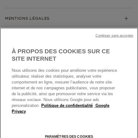
Guide des tailles
Click & Collect
Société Pandora
Garantie
Klarna
MENTIONS LÉGALES
Carrières
Prix en ligne et en boutique
Cartes Cadeaux
Plan du site
Mentions légales
Nettoyage & Entretien
Continuer sans accepter
Nous contacter
Paramètres des cookies
Conditions générales de My Pandora
*Conditions des offres en cours
Politique des cookies
À PROPOS DES COOKIES SUR CE
Politique de confidentialité
SITE INTERNET
Protection des données
Nous utilisons des cookies pour améliorer votre expérience
FRANCE
France
Conditions générales de vente
utilisateur, réaliser des statistiques, analyser votre
© TOUS DROITS RESERVES. 2026 Pandora
comportement en ligne, mesurer l’audience de notre site
Conditions générales de vente Click & Collect
internet et de nos campagnes publicitaires, vous proposer
Plateforme ODR
de la publicité, ainsi que promouvoir notre service via les
réseaux sociaux. Nous utilisons Google pour ads
Information sur le fabricant et l'importateur
personalization.
Politique de confidentialité
Google
Index égalité Femme/Homme
Privacy
+
PARAMÈTRES DES COOKIES