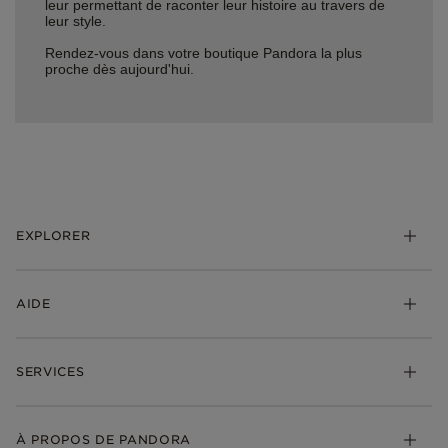
leur permettant de raconter leur histoire au travers de
leur style.
Rendez-vous dans votre boutique Pandora la plus
proche dès aujourd'hui.
EXPLORER
*Be Love : Choisis l'Amour
AIDE
Bijoux
Charms
FAQ
Bracelets
SERVICES
Suivre ma commande
Cadeaux
Livraison
My Pandora
Bijoux gravables
Échanges et retours
À PROPOS DE PANDORA
Gravure
Trouver une boutique