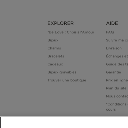
EXPLORER
AIDE
*Be Love : Choisis l'Amour
FAQ
Bijoux
Suivre ma 
Charms
Livraison
Bracelets
Échanges et
Cadeaux
Guide des ta
Bijoux gravables
Garantie
Trouver une boutique
Prix en lign
Plan du site
Nous contac
*Conditions 
cours