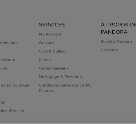
SERVICES
À PROPOS D
PANDORA
My Pandora
Société Pandora
commande
Gravure
Carrières
Click & Collect
 retours
Klarna
illes
Cartes Cadeaux
Nettoyage & Entretien
e et en boutique
Conditions générales de My
Pandora
ter
des offres en