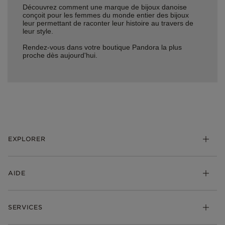
Découvrez comment une marque de bijoux danoise
conçoit pour les femmes du monde entier des bijoux
leur permettant de raconter leur histoire au travers de
leur style.
Rendez-vous dans votre boutique Pandora la plus
proche dès aujourd'hui.
EXPLORER
*Be Love : Choisis l'Amour
AIDE
Bijoux
Charms
FAQ
Bracelets
SERVICES
Suivre ma commande
Cadeaux
Livraison