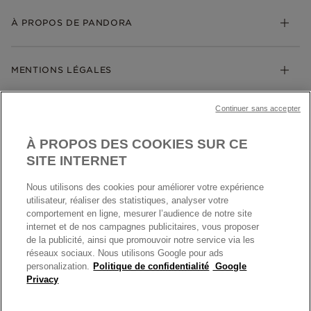
My Pandora
Bijoux gravables
Échanges et retours
À PROPOS DE PANDORA
Gravure
Trouver une boutique
Guide des tailles
Click & Collect
Société Pandora
Garantie
Klarna
MENTIONS LÉGALES
Carrières
Prix en ligne et en boutique
Cartes Cadeaux
Plan du site
Mentions légales
Nettoyage & Entretien
Continuer sans accepter
Nous contacter
Paramètres des cookies
Conditions générales de My Pandora
*Conditions des offres en cours
Politique des cookies
À PROPOS DES COOKIES SUR CE
Politique de confidentialité
SITE INTERNET
Protection des données
Nous utilisons des cookies pour améliorer votre expérience
FRANCE
France
Conditions générales de vente
utilisateur, réaliser des statistiques, analyser votre
© TOUS DROITS RESERVES. 2026 Pandora
comportement en ligne, mesurer l’audience de notre site
Conditions générales de vente Click & Collect
internet et de nos campagnes publicitaires, vous proposer
Plateforme ODR
de la publicité, ainsi que promouvoir notre service via les
réseaux sociaux. Nous utilisons Google pour ads
Information sur le fabricant et l'importateur
personalization.
Politique de confidentialité
Google
Index égalité Femme/Homme
Privacy