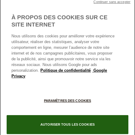
Continuer sans accepter
Nous contacter
Paramètres des cookies
Conditions générales de My Pandora
*Conditions des offres en cours
Politique des cookies
À PROPOS DES COOKIES SUR CE
Politique de confidentialité
SITE INTERNET
Protection des données
Nous utilisons des cookies pour améliorer votre expérience
FRANCE
France
Conditions générales de vente
utilisateur, réaliser des statistiques, analyser votre
© TOUS DROITS RESERVES. 2026 Pandora
comportement en ligne, mesurer l’audience de notre site
Conditions générales de vente Click & Collect
internet et de nos campagnes publicitaires, vous proposer
Plateforme ODR
de la publicité, ainsi que promouvoir notre service via les
réseaux sociaux. Nous utilisons Google pour ads
Information sur le fabricant et l'importateur
personalization.
Politique de confidentialité
Google
Index égalité Femme/Homme
Privacy
PARAMÈTRES DES COOKIES
AUTORISER TOUS LES COOKIES
Filtres