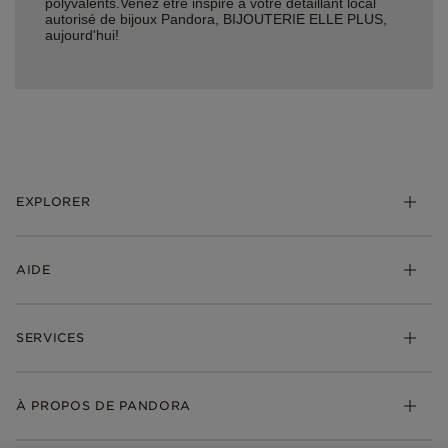
polyvalents.Venez être inspiré à votre détaillant local
autorisé de bijoux Pandora, BIJOUTERIE ELLE PLUS,
aujourd'hui!
EXPLORER
*Be Love : Choisis l'Amour
AIDE
Bijoux
Charms
FAQ
Bracelets
SERVICES
Suivre ma commande
Cadeaux
Livraison
My Pandora
Bijoux gravables
Échanges et retours
À PROPOS DE PANDORA
Gravure
Trouver une boutique
Guide des tailles
Click & Collect
Société Pandora