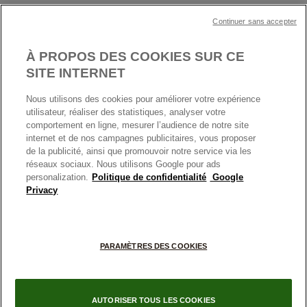
Garantie
Klarna
MENTIONS LÉGALES
Carrières
Prix en ligne et en boutique
Continuer sans accepter
Cartes Cadeaux
Plan du site
Mentions légales
Nettoyage & Entretien
À PROPOS DES COOKIES SUR CE
Nous contacter
Paramètres des cookies
Conditions générales de My Pandora
SITE INTERNET
*Conditions des offres en cours
Politique des cookies
Nous utilisons des cookies pour améliorer votre expérience
Politique de confidentialité
utilisateur, réaliser des statistiques, analyser votre
Protection des données
comportement en ligne, mesurer l’audience de notre site
internet et de nos campagnes publicitaires, vous proposer
FRANCE
France
Conditions générales de vente
de la publicité, ainsi que promouvoir notre service via les
© TOUS DROITS RESERVES. 2026 Pandora
Conditions générales de vente Click & Collect
réseaux sociaux. Nous utilisons Google pour ads
personalization.
Politique de confidentialité
Google
Plateforme ODR
Privacy
Information sur le fabricant et l'importateur
Index égalité Femme/Homme
PARAMÈTRES DES COOKIES
AUTORISER TOUS LES COOKIES