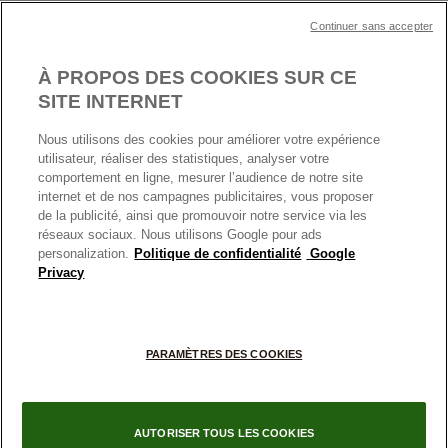
Plan du site
Mentions légales
Nettoyage & Entretien
Continuer sans accepter
Nous contacter
Paramètres des cookies
Conditions générales de My Pandora
*Conditions des offres en cours
Politique des cookies
À PROPOS DES COOKIES SUR CE
Politique de confidentialité
SITE INTERNET
Protection des données
Nous utilisons des cookies pour améliorer votre expérience
FRANCE
France
Conditions générales de vente
utilisateur, réaliser des statistiques, analyser votre
© TOUS DROITS RESERVES. 2026 Pandora
comportement en ligne, mesurer l’audience de notre site
Conditions générales de vente Click & Collect
internet et de nos campagnes publicitaires, vous proposer
Plateforme ODR
de la publicité, ainsi que promouvoir notre service via les
réseaux sociaux. Nous utilisons Google pour ads
Information sur le fabricant et l'importateur
personalization.
Politique de confidentialité
Google
Index égalité Femme/Homme
Privacy
+
PARAMÈTRES DES COOKIES
−
AUTORISER TOUS LES COOKIES