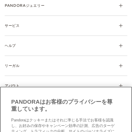
PANDORAジュエリー
チャーム
サービス
ブレスレット
リング
マイ アカウント
ネックレス& ペンダント
ヘルプ
注文履歴
ピアス
ウィッシュリスト
よくあるご質問
ギフト
製品の取り扱いについて
リーガル
配送について
ディスカバー
返品・交換について
利用規約
サイズガイド
アバウト
特定商取引に関する法律に基づく表示
製品補償規定
Cookie 設定
Pandoraについて
サイトマップ
PANDORAはお客様のプライバシーを尊
クッキーポリシー
CSR
お問い合わせ
重しています。
プライバシーポリシー
店舗検索
データ保護フォーム（英文）
Pandoraはクッキーまたはそれに準じる手法でお客様を認識
採用情報
し、お好みの保存やキャンペーン効率の計測、広告のターゲ
現代奴隷法への対応（英文）
ティング、トラフィックの分析、サイトのパーソナライズに