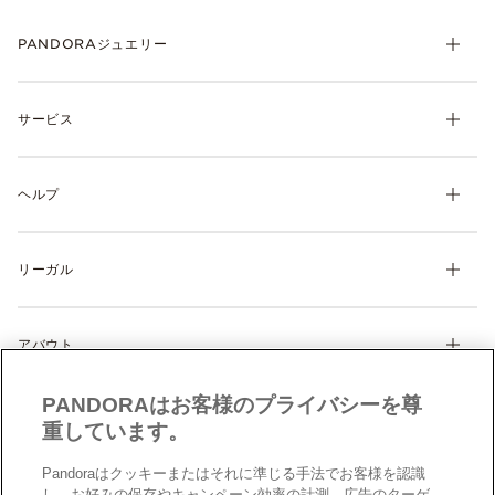
PANDORAジュエリー
チャーム
サービス
ブレスレット
リング
マイ アカウント
ネックレス& ペンダント
ヘルプ
注文履歴
ピアス
ウィッシュリスト
よくあるご質問
ギフト
製品の取り扱いについて
リーガル
配送について
ディスカバー
返品・交換について
利用規約
サイズガイド
アバウト
特定商取引に関する法律に基づく表示
製品補償規定
Cookie 設定
Pandoraについて
サイトマップ
PANDORAはお客様のプライバシーを尊
クッキーポリシー
CSR
お問い合わせ
重しています。
プライバシーポリシー
店舗検索
データ保護フォーム（英文）
Pandoraはクッキーまたはそれに準じる手法でお客様を認識
採用情報
し、お好みの保存やキャンペーン効率の計測、広告のターゲ