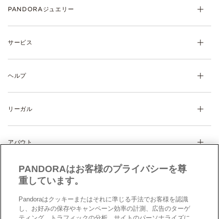
PANDORAジュエリー
チャーム
サービス
ブレスレット
リング
マイ アカウント
ネックレス& ペンダント
ヘルプ
注文履歴
ピアス
ウィッシュリスト
よくあるご質問
ギフト
製品の取り扱いについて
リーガル
配送について
ディスカバー
返品・交換について
利用規約
サイズガイド
アバウト
特定商取引に関する法律に基づく表示
製品補償規定
Cookie 設定
Pandoraについて
サイトマップ
PANDORAはお客様のプライバシーを尊
クッキーポリシー
CSR
お問い合わせ
重しています。
プライバシーポリシー
店舗検索
データ保護フォーム（英文）
Pandoraはクッキーまたはそれに準じる手法でお客様を認識
採用情報
し、お好みの保存やキャンペーン効率の計測、広告のターゲ
現代奴隷法への対応（英文）
ティング、トラフィックの分析、サイトのパーソナライズに