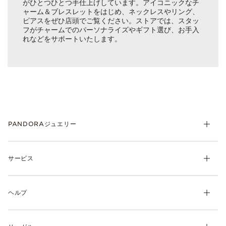
がひとつひとつ手仕上げしています。アイコニックなチ
ャーム＆ブレスレットをはじめ、ネックレスやリング、
ピアスをぜひ店頭でご覧ください。ストアでは、スタッ
フがチャームでのパーソナライズやギフト選び、お手入
れなどをサポートいたします。
PANDORAジュエリー
チャーム
サービス
ブレスレット
リング
マイ アカウント
ネックレス& ペンダント
ヘルプ
注文履歴
ピアス
ウィッシュリスト
よくあるご質問
ギフト
製品の取り扱いについて