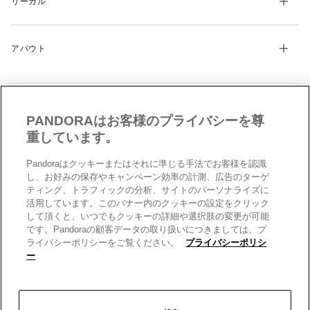
リーガル
配送について
ディスカバー
返品・交換について
利用規約
サイズガイド
アバウト
特定商取引に関する法律に基づく表示
製品補償規定
Cookie 設定
Pandoraについて
サイトマップ
クッキーポリシー
CSR
お問い合わせ
プライバシーポリシー
店舗検索
PANDORAはお客様のプライバシーを尊
データ保護フォーム（英文）
採用情報
重しています。
現代奴隷法への対応（英文）
Pandoraはクッキーまたはそれに準じる手法でお客様を認識
男女間の賃金格差レポート（英文）
日本
日本
し、お好みの保存やキャンペーン効率の計測、広告のターゲ
© 2026 Pandora Inc. All rights reserved.
ティング、トラフィックの分析、サイトのパーソナライズに
活用しています。このバナー内のクッキーの設定をクリック
して頂くと、いつでもクッキーの詳細や選択肢の変更が可能
です。Pandoraの顧客データの取り扱いにつきましては、プ
ライバシーポリシーをご覧ください。
プライバシーポリシ
ー