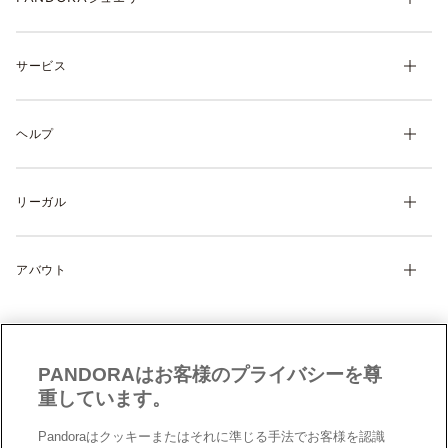
チャーム
サービス
ブレスレット
リング
マイ アカウント
ネックレス& ペンダント
ヘルプ
注文履歴
ピアス
ウィッシュリスト
よくあるご質問
ギフト
製品の取り扱いについて
リーガル
配送について
ディスカバー
返品・交換について
利用規約
サイズガイド
アバウト
特定商取引に関する法律に基づく表示
製品補償規定
Cookie 設定
Pandoraについて
サイトマップ
クッキーポリシー
CSR
お問い合わせ
プライバシーポリシー
店舗検索
PANDORAはお客様のプライバシーを尊
データ保護フォーム（英文）
採用情報
重しています。
現代奴隷法への対応（英文）
Pandoraはクッキーまたはそれに準じる手法でお客様を認識
男女間の賃金格差レポート（英文）