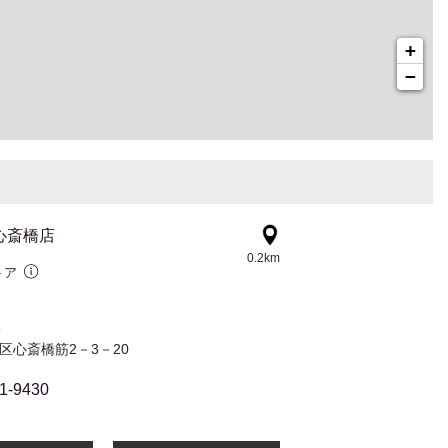
+
−
a 心斎橋店
0.2km
トア
5
中央区心斎橋筋2－3－20
1-9430