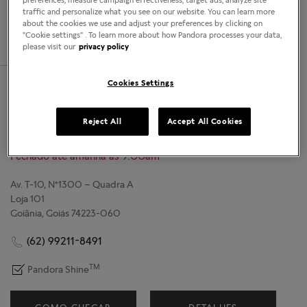
Localizar lojas
traffic and personalize what you see on our website. You can learn more
about the cookies we use and adjust your preferences by clicking on
COMO CHEGAR
DETALHES
"Cookie settings" . To learn more about how Pandora processes your data,
please visit our
privacy policy
Cookies Settings
Joalheria Pandora
1.5mi
Shopping Goiania
Reject All
Accept All Cookies
LOJA PANDORA
Fechado até amanhã às 9:00am
Av. T-10, N°1300 – Quadra A
Loja 101
Goiânia, Goiás 74223-060
(62) 99211-8491
TM
Pandora Shine