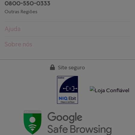
0800-550-0333
Outras Regiões
Ajuda
Dúvidas frequentes
Sobre nós
Pedidos
Conheça a PANDORA
Entregas
Trabalhe conosco
Site seguro
Devoluções
Nossas lojas
Guia de tamanhos
Clube PANDORA
Cuidados aos produtos
Regulamentos
Garantia
Fale conosco