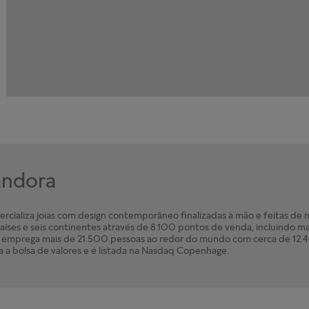
Pandora
cializa joias com design contemporâneo finalizadas à mão e feitas de ma
íses e seis continentes através de 8.100 pontos de venda, incluindo ma
mprega mais de 21.500 pessoas ao redor do mundo com cerca de 12.40
a a bolsa de valores e é listada na Nasdaq Copenhage.