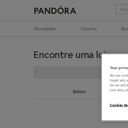
Novidades
Charms
Bra
Encontre uma loja
Your priva
We use cooki
target ads, 
we use and a
your data, pl
Belém
Cookies Se