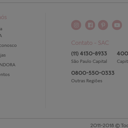
nós
a
A
Contato - SAC
 conosco
(11) 4130-8933
400
jas
São Paulo Capital
Capit
ANDORA
0800-550-0333
ntos
Outras Regiões
2011-2018 © Tod