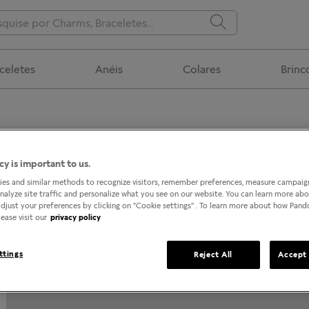
celetes
Anéis
Colares
Brinc
cy is important to us.
LOJAS EM PARÁ
es and similar methods to recognize visitors, remember preferences, measure campaign
analyze site traffic and personalize what you see on our website. You can learn more ab
djust your preferences by clicking on "Cookie settings" . To learn more about how Pan
ease visit our
privacy policy
ttings
Reject All
Accept 