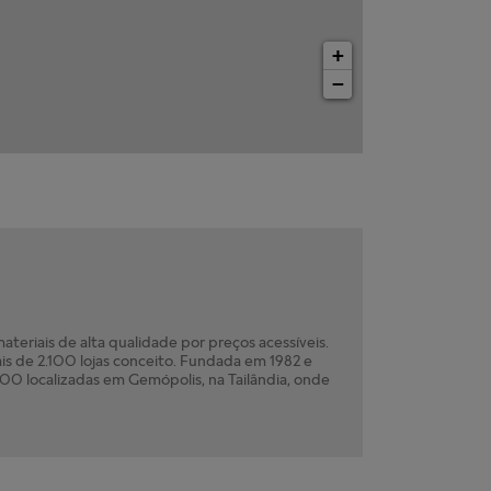
+
−
teriais de alta qualidade por preços acessíveis.
is de 2.100 lojas conceito. Fundada em 1982 e
0 localizadas em Gemópolis, na Tailândia, onde