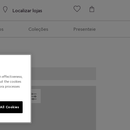
Localizar lojas
os
Coleções
Presenteie
 effectiveness,
out the cookies
dora processes
All Cookies