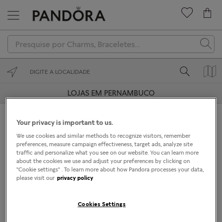
Novidades
Charms
Braceletes
LOJAS EM PERNAMBUCO
Anéis
RECIFE
Your privacy is important to us.
Colares
We use cookies and similar methods to recognize visitors, remember
preferences, measure campaign effectiveness, target ads, analyze site
Brincos
traffic and personalize what you see on our website. You can learn more
Sobre a loja de joias
about the cookies we use and adjust your preferences by clicking on
"Cookie settings" . To learn more about how Pandora processes your data,
Coleções
please visit our
privacy policy
Pandora
Presenteie
Cookies Settings
A Joalheria Pandora desenha, manufatura e comercializa
joias com design contemporâneo finalizadas à mão e