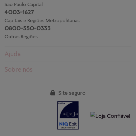
São Paulo Capital
4003-1627
Capitais e Regiões Metropolitanas
0800-550-0333
Outras Regiões
Ajuda
Dúvidas frequentes
Sobre nós
Pedidos
Conheça a PANDORA
Entregas
Trabalhe conosco
Site seguro
Devoluções
Nossas lojas
Guia de tamanhos
Clube PANDORA
Cuidados aos produtos
Regulamentos
Garantia