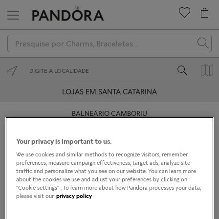
Novidades
Charms
Braceletes
LOJAS EM SANTA CATARINA
Anéis
BALNEÁRIO CAMBORIU
Colares
CHAPECÓ
Your privacy is important to us.
Brincos
We use cookies and similar methods to recognize visitors, remember
CRICIUMA
preferences, measure campaign effectiveness, target ads, analyze site
Coleções
traffic and personalize what you see on our website. You can learn more
about the cookies we use and adjust your preferences by clicking on
FLORIANÓPOLIS
"Cookie settings" . To learn more about how Pandora processes your data,
Presenteie
please visit our
privacy policy
JOINVILLE