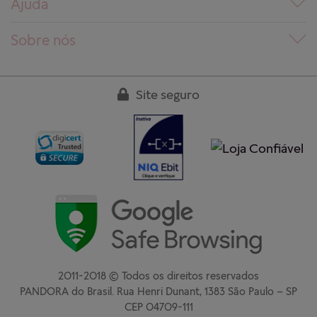
Ajuda
Dúvidas frequentes
Sobre nós
Pedidos
Conheça a PANDORA
Entregas
Trabalhe conosco
Site seguro
Devoluções
Nossas lojas
Guia de tamanhos
Clube PANDORA
Cuidados aos produtos
Regulamentos
Garantia
Fale conosco
2011-2018 © Todos os direitos reservados
PANDORA do Brasil. Rua Henri Dunant, 1383 São Paulo – SP
CEP 04709-111