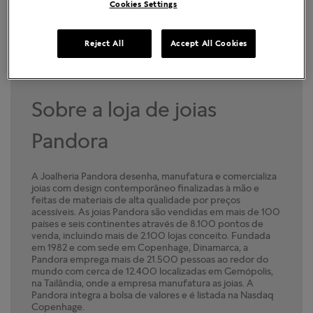
Cookies Settings
Localizar lojas
PORTO BELO
SÃO JOSÉ
Reject All
Accept All Cookies
Sobre a loja de joias
Pandora
A Joalheria Pandora desenha, manufatura e comercializa
joias com design contemporâneo finalizadas à mão e
feitas de materiais de alta qualidade por preços
acessíveis. As joias Pandora são vendidas em mais de 100
países e seis continentes através de 8.100 pontos de
venda, incluindo mais de 2.100 lojas conceito. Fundada
em 1982 e com sede em Copenhage, Dinamarca, a
Pandora emprega mais de 21.500 pessoas ao redor do
mundo com cerca de 12.400 localizadas em Gemópolis,
na Tailândia, onde a empresa manufatura as joias. A
Pandora integra a bolsa de valores e é listada na Nasdaq
Copenhage.