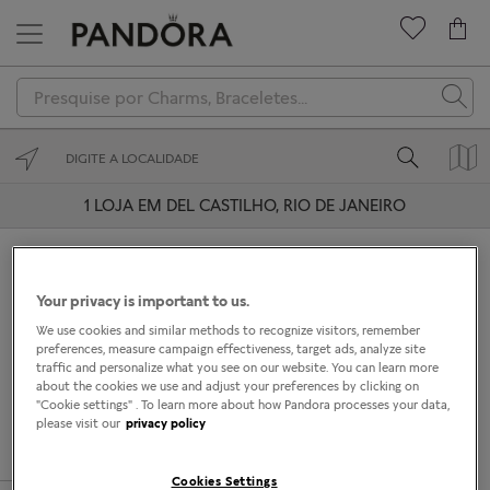
Novidades
Charms
Braceletes
1
LOJA EM DEL CASTILHO, RIO DE JANEIRO
Anéis
Nova America
Colares
0.4mi
Your privacy is important to us.
VENDEDOR AUTORIZADO
Brincos
We use cookies and similar methods to recognize visitors, remember
Avenida Pastor Martin Luther King Jr 126
preferences, measure campaign effectiveness, target ads, analyze site
traffic and personalize what you see on our website. You can learn more
Del Castilho, Rio de Janeiro 20765-000
Coleções
about the cookies we use and adjust your preferences by clicking on
"Cookie settings" . To learn more about how Pandora processes your data,
Presenteie
please visit our
privacy policy
COMO CHEGAR
DETALHES
Cookies Settings