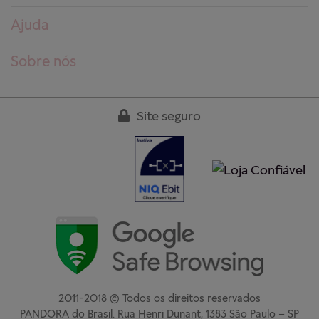
Ajuda
Dúvidas frequentes
Sobre nós
Pedidos
Conheça a PANDORA
Entregas
Trabalhe conosco
Site seguro
Devoluções
Nossas lojas
Guia de tamanhos
Clube PANDORA
Cuidados aos produtos
Regulamentos
Garantia
Fale conosco
+
2011-2018 © Todos os direitos reservados
−
PANDORA do Brasil. Rua Henri Dunant, 1383 São Paulo – SP