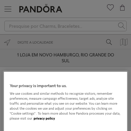
Novidades
Charms
Braceletes
1
LOJA EM NOVO HAMBURGO, RIO GRANDE DO
SUL
Anéis
Colares
Outlet Novo Hamburgo
0.9mi
Your privacy is important to us.
VENDEDOR AUTORIZADO
Brincos
We use cookies and similar methods to recognize visitors, remember
Por favor ligue-nos para confirmar o horário de
preferences, measure campaign effectiveness, target ads, analyze site
Coleções
funcionamento
traffic and personalize what you see on our website. You can learn more
about the cookies we use and adjust your preferences by clicking on
Presenteie
"Cookie settings" . To learn more about how Pandora processes your data,
Rua Rincão 505 - Q 012
please visit our
privacy policy
Novo Hamburgo, Rio Grande do Sul 93310-460