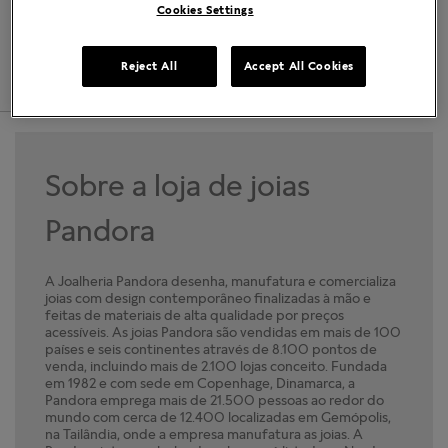
(48) 98831-7444
Localizar lojas
Cookies Settings
COMO CHEGAR
DETALHES
Reject All
Accept All Cookies
Sobre a loja de joias
Pandora
A Joalheria Pandora desenha, manufatura e comercializa
joias com design contemporâneo finalizadas à mão e
feitas de materiais de alta qualidade por preços
acessíveis. As joias Pandora são vendidas em mais de 100
países e seis continentes através de 8.100 pontos de
venda, incluindo mais de 2.100 lojas conceito. Fundada
em 1982 e com sede em Copenhage, Dinamarca, a
Pandora emprega mais de 21.500 pessoas ao redor do
mundo com cerca de 12.400 localizadas em Gemópolis,
na Tailândia, onde a empresa manufatura as joias. A