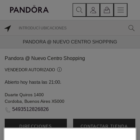
PANDORA @ NUEVO CENTRO SHOPPING
Pandora @ Nuevo Centro Shopping
VENDEDOR AUTORIZADO
Abierto hoy hasta las 21:00.
Duarte Quiros 1400
Cordoba, Buenos Aires X5000
5493512826826
DIRECCIONES
CONTACTAR TIENDA