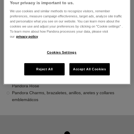
Your privacy is important to us.
El horario de apertura
We use cookies and similar methods to recognize visitors, remember
Lunes
10:00
-
21:00
preferences, measure campaign effectiveness, target ads, analyze site traffic
Martes
10:00
-
21:00
and personalize what you see on our website. You can learn more about the
Miércoles
10:00
-
21:00
cookies we use and adjust your preferences by clicking on "Cookie settings" .
Jueves
10:00
-
21:00
To learn more about how Pandora processes your data, please visit
our
privacy policy
Viernes
10:00
-
21:00
Sábado
10:00
-
21:00
Domingo
10:00
-
21:00
Cookies Settings
Acerca de Joyería Pandora
Reject All
Accept All Cookies
Joyería contemporánea acabada a mano
La más alta calidad de oro 14K, plata esterlina y metales
Pandora Rose
Pandora Charms, brazaletes, anillos, aretes y collares
emblemáticos