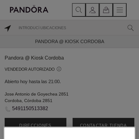
PANDORA @ KIOSK CORDOBA
Pandora @ Kiosk Cordoba
VENDEDOR AUTORIZADO
Abierto hoy hasta las 21:00.
Jose Antonio de Goyechea 2851
Cordoba, Córdoba 2851
5491150513382
DIRECCIONES
CONTACTAR TIENDA