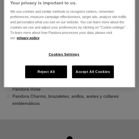
Your privacy is important to us.
El horario de apertura
We use cookies and similar methods to recognize visitors, remember
Lunes
10:00
-
21:00
preferences, measure campaign effectiveness, target ads, analyze site traffic
Martes
10:00
-
21:00
and personalize what you see on our website. You can learn more about the
Miércoles
10:00
-
21:00
cookies we use and adjust your preferences by clicking on "Cookie settings" .
Jueves
10:00
-
21:00
To learn more about how Pandora processes your data, please visit
our
privacy policy
Viernes
10:00
-
21:00
Sábado
10:00
-
21:00
Domingo
10:00
-
21:00
Cookies Settings
Acerca de Joyería Pandora
Reject All
Accept All Cookies
Joyería contemporánea acabada a mano
La más alta calidad de oro 14K, plata esterlina y metales
Pandora Rose
Pandora Charms, brazaletes, anillos, aretes y collares
emblemáticos