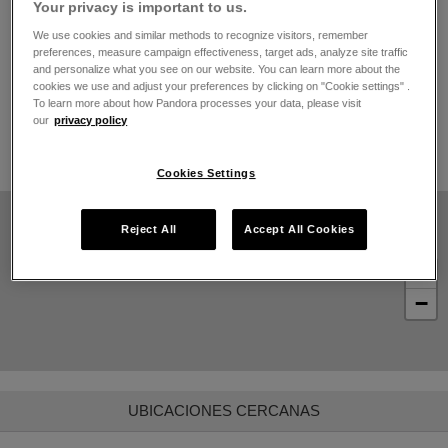
Your privacy is important to us.
Lunes
10:00
-
21:00
We use cookies and similar methods to recognize visitors, remember
Martes
10:00
-
21:00
preferences, measure campaign effectiveness, target ads, analyze site traffic
Miércoles
10:00
-
21:00
and personalize what you see on our website. You can learn more about the
Jueves
10:00
-
21:00
cookies we use and adjust your preferences by clicking on "Cookie settings" .
Viernes
10:00
-
21:00
To learn more about how Pandora processes your data, please visit
Sábado
10:00
-
21:00
our
privacy policy
Domingo
10:00
-
21:00
Cookies Settings
Reject All
Accept All Cookies
+
−
UBICACIONES CERCANAS