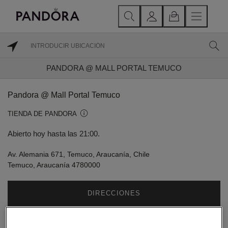
PANDORA @ MALL PORTAL TEMUCO
Pandora @ Mall Portal Temuco
TIENDA DE PANDORA
Abierto hoy hasta las 21:00.
Av. Alemania 671, Temuco, Araucanía, Chile
Temuco, Araucanía 4780000
DIRECCIONES
El horario de apertura