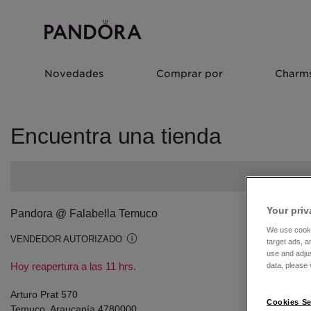
Novedades
Comprar por
Charm
Encuentra una tienda
Your priv
Pandora @ Falabella Temuco
We use cooki
VENDEDOR AUTORIZADO
target ads, a
use and adju
Hoy reapertura a las 11 hrs.
data, please v
Arturo Prat 570
Cookies Se
Temuco, Araucanía 4780000