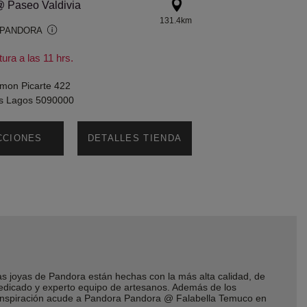
 Paseo Valdivia
131.4km
 PANDORA
ura a las 11 hrs.
mon Picarte 422
Los Lagos 5090000
CCIONES
DETALLES TIENDA
joyas de Pandora están hechas con la más alta calidad, de
dedicado y experto equipo de artesanos. Además de los
r inspiración acude a Pandora Pandora @ Falabella Temuco en