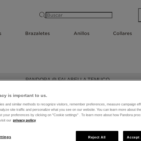
Buscar
s
Brazaletes
Anillos
Collares
PANDORA @ FALABELLA TEMUCO
acy is important to us.
es and similar methods to recognize visitors, remember preferences, measure campaign eff
nalyze site traffic and personalize what you see on our website. You can learn more about t
st your preferences by clicking on "Cookie settings" . To learn more about how Pandora pro
isit our
privacy policy
ttings
Reject All
Accept 