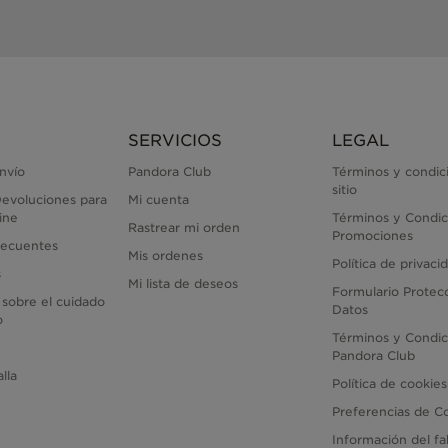
SERVICIOS
LEGAL
envío
Pandora Club
Términos y condic
sitio
evoluciones para
Mi cuenta
ine
Términos y Condic
Rastrear mi orden
Promociones
recuentes
Mis ordenes
Política de privaci
s
Mi lista de deseos
Formulario Protec
 sobre el cuidado
Datos
o
Términos y Condic
Pandora Club
lla
Política de cookies
Preferencias de C
Información del fa