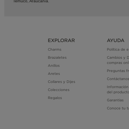
Temuco, Araucanía.
EXPLORAR
AYUDA
Charms
Política de 
Brazaletes
Cambios y D
compras onl
Anillos
Preguntas f
Aretes
Contáctano
Collares y Dijes
Información
Colecciones
del product
Regalos
Garantías
Conoce tu ta