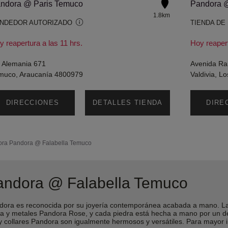
ndora @ Paris Temuco
Pandora @
1.8km
NDEDOR AUTORIZADO
TIENDA DE
y reapertura a las 11 hrs.
Hoy reapert
. Alemania 671
Avenida Ra
muco, Araucanía 4800979
Valdivia, 
DIRECCIONES
DETALLES TIENDA
DIRE
ora
Pandora @ Falabella Temuco
andora @ Falabella Temuco
ra es reconocida por su joyería contemporánea acabada a mano. Las 
lina y metales Pandora Rose, y cada piedra está hecha a mano por un 
s y collares Pandora son igualmente hermosos y versátiles. Para mayo