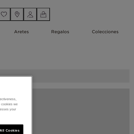
Aretes
Regalos
Colecciones
ectiveness,
he cookies we
cesses your
All Cookies