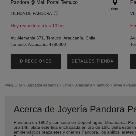
Pandora @ Mall Portal Temuco
Pa
1.8km
TIENDA DE PANDORA
VE
Hoy reapertura a las 10 hrs.
Ho
Av. Alemania 671, Temuco, Araucanía, Chile
Av
Temuco, Araucanía 4780000
Te
DIRECCIONES
DETALLES TIENDA
PANDORA
>
Buscador de tienda
>
Chile
>
Araucanía
>
Temuco
>
Joyería Pand
Acerca de Joyería Pandora P
Fundada en 1982 y con sede en Copenhague, Dinamarca, Pando
oro 14k, plata esterlina enchapada en oro de 18K, plata ester
emblemáticos brazaletes y charms Pandora, los anillos, arete