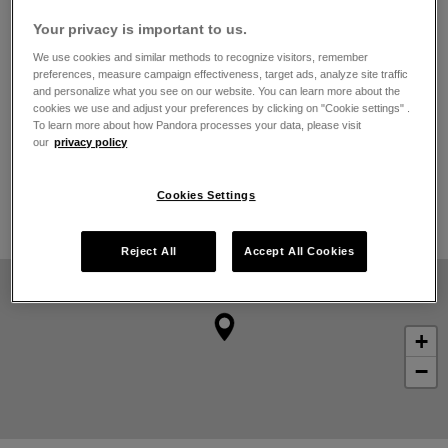
El horario de apertura
Your privacy is important to us.
Lunes
10:00
-
21:00
We use cookies and similar methods to recognize visitors, remember
Martes
10:00
-
21:00
preferences, measure campaign effectiveness, target ads, analyze site traffic
Miércoles
10:00
-
21:00
and personalize what you see on our website. You can learn more about the
Jueves
10:00
-
21:00
cookies we use and adjust your preferences by clicking on "Cookie settings" .
Viernes
10:00
-
21:00
To learn more about how Pandora processes your data, please visit
our
privacy policy
Sábado
10:00
-
21:00
Domingo
10:00
-
21:00
Cookies Settings
Grabado disponible
Reject All
Accept All Cookies
+
−