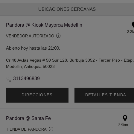
UBICACIONES CERCANAS
Pandora @ Kiosk Mayorca Medellin
2.2
VENDEDOR AUTORIZADO
Abierto hoy hasta las 21:00.
Cr 48 Av.las Vegas # 50 Sur
Medellin, Antioquia 50023
3113496839
DIRECCIONES
DETALLES TIENDA
Pandora @ Santa Fe
2.9km
TIENDA DE PANDORA