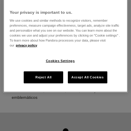
El horario de apertura
Your privacy is important to us.
Lunes
10:00
-
21:00
Martes
10:00
-
21:00
We use cookies and similar methods to recognize visitors, remember
Miércoles
10:00
-
21:00
preferences, measure campaign effectiveness, target ads, analyze site traffic
and personalize what you see on our website. You can learn more about the
Jueves
10:00
-
21:00
cookies we use and adjust your preferences by clicking on "Cookie settings" .
Viernes
10:00
-
21:00
To learn more about how Pandora processes your data, please visit
Sábado
10:00
-
21:00
our
privacy policy
Domingo
10:00
-
21:00
Acerca de Joyería Pandora
Cookies Settings
Joyería contemporánea acabada a mano
La más alta calidad de oro 14K, plata esterlina y metales
Reject All
Accept All Cookies
Pandora Rose
Pandora Charms, brazaletes, anillos, aretes y collares
emblemáticos