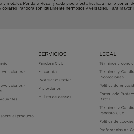
lina y metales Pandora Rose, y cada piedra está hecha a mano por un 
 y collares Pandora son igualmente hermosos y versátiles. Para mayor
SERVICIOS
LEGAL
envío
Pandora Club
Términos y condic
evoluciones -
Mi cuenta
Términos y Condic
Promociones
Rastrear mi orden
evoluciones -
Política de privaci
Mis ordenes
ne
Formulario Protec
Mi lista de deseos
recuentes
Datos
s
Términos y Condic
Pandora Club
 sobre el producto
Política de cookies
Preferencias de C