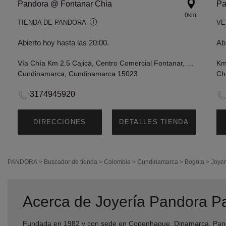
Pandora @ Fontanar Chia
Pa
0km
TIENDA DE PANDORA
VE
Abierto hoy hasta las 20:00.
Ab
Vía Chía Km 2.5 Cajicá, Centro Comercial Fontanar, Local 2-21, Chía
Cundinamarca, Cundinamarca 15023
Ch
3174945920
DIRECCIONES
DETALLES TIENDA
PANDORA
>
Buscador de tienda
>
Colombia
>
Cundinamarca
>
Bogota
>
Joyer
Acerca de Joyería Pandora P
Fundada en 1982 y con sede en Copenhague, Dinamarca, Pando