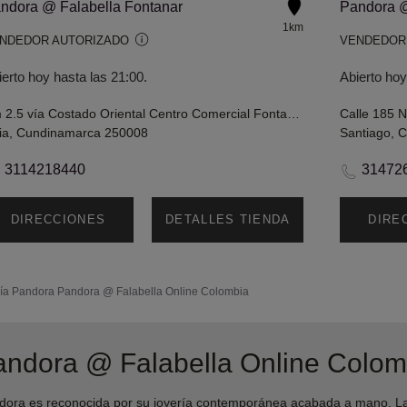
ndora @ Falabella Fontanar
Pandora @
1km
NDEDOR AUTORIZADO
VENDEDOR
ierto hoy hasta las 21:00.
Abierto hoy
Km 2.5 vía Costado Oriental Centro Comercial Fontanar, Cajicá - Chía
ia, Cundinamarca 250008
Santiago, 
3114218440
31472
DIRECCIONES
DETALLES TIENDA
DIRE
ía Pandora
Pandora @ Falabella Online Colombia
andora @ Falabella Online Colom
ra es reconocida por su joyería contemporánea acabada a mano. Las 