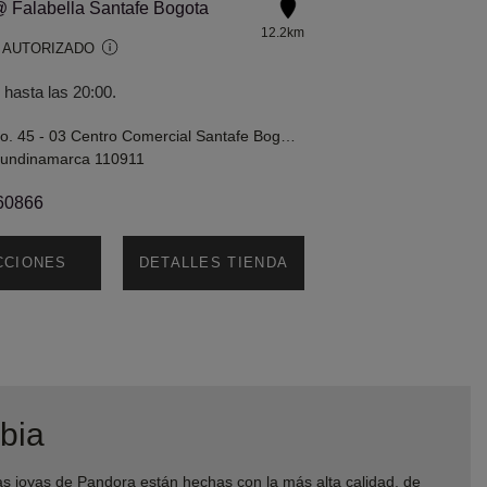
 Falabella Santafe Bogota
12.2km
 AUTORIZADO
 hasta las 20:00.
Calle 185 No. 45 - 03 Centro Comercial Santafe Bogota DC 110911 Colombia
Cundinamarca 110911
60866
CCIONES
DETALLES TIENDA
bia
joyas de Pandora están hechas con la más alta calidad, de