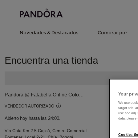
Novedades & Destacados
Comprar por
Encuentra una tienda
Your priv
Pandora @ Falabella Online Colombia
We use cooki
VENDEDOR AUTORIZADO
target ads, a
use and adju
Abierto hoy hasta las 24:00.
data, please v
Vía Chía Km 2.5 Cajicá, Centro Comercial
Cookies Se
Fontanar, Local 2-21, Chía, Bogotá