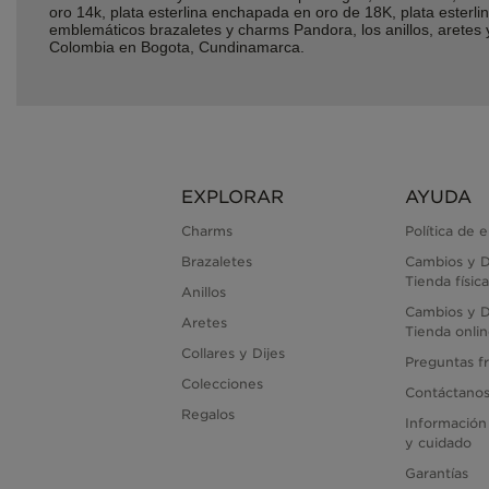
oro 14k, plata esterlina enchapada en oro de 18K, plata ester
emblemáticos brazaletes y charms Pandora, los anillos, aretes
Colombia en Bogota, Cundinamarca.
EXPLORAR
AYUDA
Charms
Política de 
Brazaletes
Cambios y D
Tienda física
Anillos
Cambios y D
Aretes
Tienda onli
Collares y Dijes
Preguntas f
Colecciones
Contáctano
Regalos
Información
y cuidado
Garantías