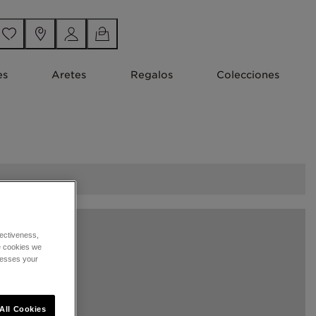
es
Aretes
Regalos
Colecciones
ectiveness,
he cookies we
cesses your
All Cookies