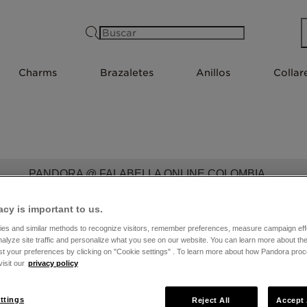
Buscar
Charms
Brazaletes
Anillos
Collar
PANDORA @ FALABELLA ONLINE COLOMBIA
acy is important to us.
es and similar methods to recognize visitors, remember preferences, measure campaign eff
nalyze site traffic and personalize what you see on our website. You can learn more about t
st your preferences by clicking on "Cookie settings" . To learn more about how Pandora pro
isit our
privacy policy
ttings
Reject All
Accept 