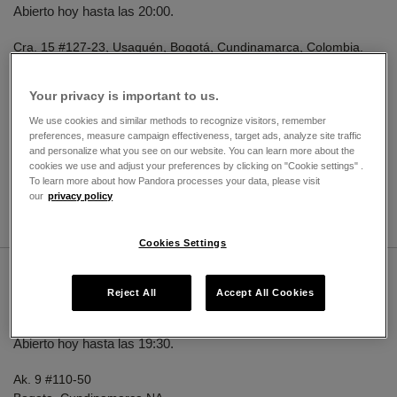
Abierto hoy hasta las 20:00.
Cra. 15 #127-23, Usaquén, Bogotá, Cundinamarca, Colombia.
Local 1-184
Bogota, Cundinamarca 110111
Your privacy is important to us.
3106076779
We use cookies and similar methods to recognize visitors, remember
preferences, measure campaign effectiveness, target ads, analyze site traffic
and personalize what you see on our website. You can learn more about the
Grabado disponible
cookies we use and adjust your preferences by clicking on "Cookie settings" .
To learn more about how Pandora processes your data, please visit
our
privacy policy
DIRECCIONES
DETALLES TIENDA
Cookies Settings
Pandora @ Kiosk Santa Ana
Reject All
Accept All Cookies
37km
VENDEDOR AUTORIZADO
Abierto hoy hasta las 19:30.
Ak. 9 #110-50