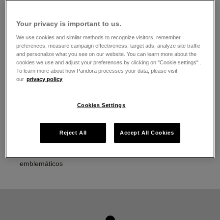
El horario de apertura
Lunes
11:00
-
21:00
Your privacy is important to us.
Martes
11:00
-
21:00
We use cookies and similar methods to recognize visitors, remember
Miércoles
11:00
-
21:00
preferences, measure campaign effectiveness, target ads, analyze site traffic
Jueves
11:00
-
21:00
and personalize what you see on our website. You can learn more about the
Viernes
11:00
-
21:00
cookies we use and adjust your preferences by clicking on "Cookie settings" .
To learn more about how Pandora processes your data, please visit
Sábado
11:00
-
21:00
our
privacy policy
Domingo
11:00
-
21:00
Acerca de Joyería Pandora
Cookies Settings
Joyería contemporánea acabada a mano
La más alta calidad de oro 14K, plata esterlina y metales
Reject All
Accept All Cookies
Pandora Rose
Pandora Charms, brazaletes, anillos, aretes y collares
emblemáticos