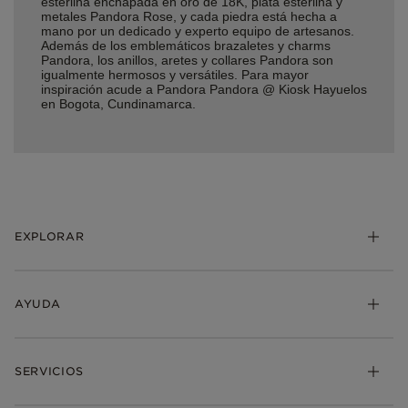
esterlina enchapada en oro de 18K, plata esterlina y
metales Pandora Rose, y cada piedra está hecha a
mano por un dedicado y experto equipo de artesanos.
Además de los emblemáticos brazaletes y charms
Pandora, los anillos, aretes y collares Pandora son
igualmente hermosos y versátiles. Para mayor
inspiración acude a Pandora Pandora @ Kiosk Hayuelos
en Bogota, Cundinamarca.
EXPLORAR
AYUDA
SERVICIOS