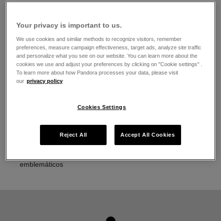
El horario de apertura
Lunes
10:00
-
20:00
Your privacy is important to us.
Martes
10:00
-
20:00
We use cookies and similar methods to recognize visitors, remember
Miércoles
10:00
-
20:00
preferences, measure campaign effectiveness, target ads, analyze site traffic
Jueves
10:00
-
20:00
and personalize what you see on our website. You can learn more about the
Viernes
10:00
-
20:00
cookies we use and adjust your preferences by clicking on "Cookie settings" .
Sábado
10:00
-
20:00
To learn more about how Pandora processes your data, please visit
Domingo
10:00
-
20:00
our
privacy policy
Acerca de Joyería Pandora
Cookies Settings
Joyería contemporánea acabada a mano
La más alta calidad de oro 14K, plata esterlina y metales
Reject All
Accept All Cookies
Pandora Rose
Pandora Charms, brazaletes, anillos, aretes y collares
emblemáticos