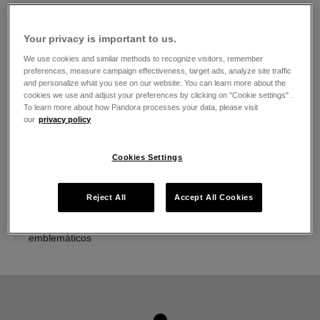
El horario de apertura
Lunes
10:00
-
20:00
Your privacy is important to us.
Martes
10:00
-
20:00
We use cookies and similar methods to recognize visitors, remember
Miércoles
10:00
-
20:00
preferences, measure campaign effectiveness, target ads, analyze site traffic
Jueves
10:00
-
20:00
and personalize what you see on our website. You can learn more about the
Viernes
10:00
-
20:00
cookies we use and adjust your preferences by clicking on "Cookie settings" .
Sábado
10:00
-
20:00
To learn more about how Pandora processes your data, please visit
Domingo
10:00
-
20:00
our
privacy policy
Acerca de Joyería Pandora
Cookies Settings
Joyería contemporánea acabada a mano
La más alta calidad de oro 14K, plata esterlina y metales
Reject All
Accept All Cookies
Pandora Rose
Pandora Charms, brazaletes, anillos, aretes y collares
emblemáticos