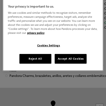
Martes
11:00
-
21
Your privacy is important to us.
Miércoles
11:00
-
21
Jueves
11:00
-
21
We use cookies and similar methods to recognize visitors, remember
preferences, measure campaign effectiveness, target ads, analyze site
Viernes
11:00
-
21
traffic and personalize what you see on our website. You can learn more
Sábado
11:00
-
21
about the cookies we use and adjust your preferences by clicking on
Domingo
11:00
-
21
"Cookie settings" . To learn more about how Pandora processes your data,
please visit our
privacy policy
Grabado disponible
Cookies Settings
Acerca de Joyería Pandora
Reject All
Accept All Cookies
Joyería contemporánea acabada a mano
La más alta calidad de oro 14K, plata esterlina y metales Pandora
Rose
Pandora Charms, brazaletes, anillos, aretes y collares emblemátic