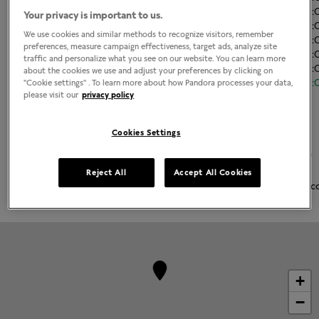
Martes
11:00
-
21
Your privacy is important to us.
Miércoles
11:00
-
21
We use cookies and similar methods to recognize visitors, remember
Jueves
11:00
-
21
preferences, measure campaign effectiveness, target ads, analyze site
Viernes
11:00
-
21
traffic and personalize what you see on our website. You can learn more
Sábado
11:00
-
21
about the cookies we use and adjust your preferences by clicking on
Domingo
11:00
-
21
"Cookie settings" . To learn more about how Pandora processes your data,
please visit our
privacy policy
Acerca de Joyería Pandora
Cookies Settings
Joyería contemporánea acabada a mano
La más alta calidad de oro 14K, plata esterlina y metales Pandora
Rose
Reject All
Accept All Cookies
Pandora Charms, brazaletes, anillos, aretes y collares emblemátic
+
−