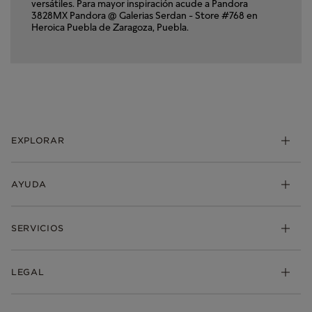
versátiles. Para mayor inspiración acude a Pandora
3828MX Pandora @ Galerias Serdan - Store #768 en
Heroica Puebla de Zaragoza, Puebla.
EXPLORAR
Charms
AYUDA
Brazaletes
Anillos
Mis pedidos
SERVICIOS
Aretes
Envio
Collares y Dijes
Devoluciones
Pandora Club
LEGAL
Colecciones
Preguntas Frecuentes
Descuento de estudiantes
Regalos
Contacta con nosotros
Rastrear mi oden
Términos y condiciones