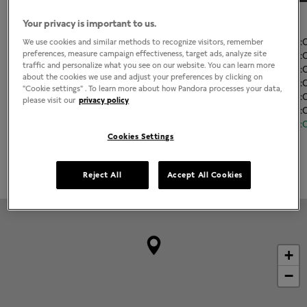
El horario de apertura
Your privacy is important to us.
Lunes
11:00
-
21
We use cookies and similar methods to recognize visitors, remember
preferences, measure campaign effectiveness, target ads, analyze site
Martes
11:00
-
21
traffic and personalize what you see on our website. You can learn more
Miércoles
11:00
-
21
about the cookies we use and adjust your preferences by clicking on
Jueves
11:00
-
21
"Cookie settings" . To learn more about how Pandora processes your data,
Viernes
11:00
-
21
please visit our
privacy policy
Sábado
11:00
-
21
Domingo
11:00
-
21
Cookies Settings
Grabado disponible
Reject All
Accept All Cookies
+
−