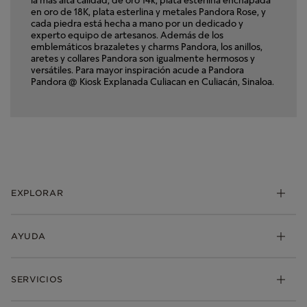
en oro de 18K, plata esterlina y metales Pandora Rose, y
cada piedra está hecha a mano por un dedicado y
experto equipo de artesanos. Además de los
emblemáticos brazaletes y charms Pandora, los anillos,
aretes y collares Pandora son igualmente hermosos y
versátiles. Para mayor inspiración acude a Pandora
Pandora @ Kiosk Explanada Culiacan en Culiacán, Sinaloa.
EXPLORAR
Charms
AYUDA
Brazaletes
Anillos
Mis pedidos
SERVICIOS
Aretes
Envio
Collares y Dijes