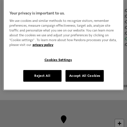
El horario de apertura
Lunes
10:00
-
19:
Your privacy is important to us.
Martes
10:00
-
19:
We use cookies and similar methods to recognize visitors, remember
Miércoles
10:00
-
19:
preferences, measure campaign effectiveness, target ads, analyze site
Jueves
10:00
-
19:
traffic and personalize what you see on our website. You can learn more
Viernes
10:00
-
19:
about the cookies we use and adjust your preferences by clicking on
Sábado
10:00
-
19:
"Cookie settings" . To learn more about how Pandora processes your data,
Domingo
10:00
-
19:
please visit our
privacy policy
Acerca de Joyería Pandora
Cookies Settings
Joyería contemporánea acabada a mano
La más alta calidad de oro 14K, plata esterlina y metales Pandora
Reject All
Accept All Cookies
Rose
Pandora Charms, brazaletes, anillos, aretes y collares emblemátic
+