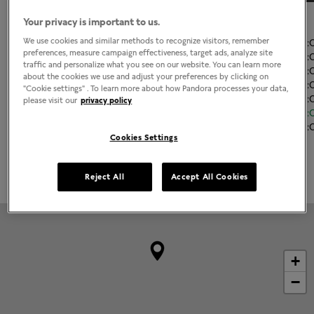
Your privacy is important to us.
El horario de apertura
We use cookies and similar methods to recognize visitors, remember
Lunes
10:00
-
19:
preferences, measure campaign effectiveness, target ads, analyze site
Martes
10:00
-
19:
traffic and personalize what you see on our website. You can learn more
Miércoles
10:00
-
19:
about the cookies we use and adjust your preferences by clicking on
Jueves
10:00
-
19:
"Cookie settings" . To learn more about how Pandora processes your data,
Viernes
10:00
-
19:
please visit our
privacy policy
Sábado
10:00
-
19:
Domingo
10:00
-
19:
Cookies Settings
Grabado disponible
Reject All
Accept All Cookies
+
−