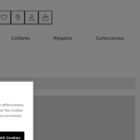
Collares
Regalos
Colecciones
 effectiveness,
out the cookies
dora processes
All Cookies