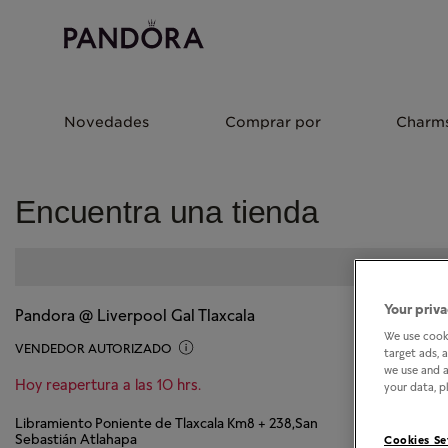
Novedades
Comprar por
Charm
Encuentra una tienda
Your priva
Pandora @ Liverpool Gal Tlaxcala
We use cooki
VENDEDOR AUTORIZADO
target ads, 
we use and a
Hoy reapertura a las 10 hrs.
your data, pl
Libramiento Poniente de Tlaxcala Km8 + 238,San
Sebastián Atlahapa
Cookies Se