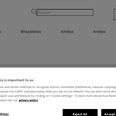
Buscar
s
Brazaletes
Anillos
Aretes
PANDORA @ LIVERPOOL GAL TLAXCALA
cy is important to us.
es and similar methods to recognize visitors, remember preferences, measure campaign
analyze site traffic and personalize what you see on our website. You can learn more ab
djust your preferences by clicking on "Cookie settings" . To learn more about how Pan
ease visit our
privacy policy
ttings
Reject All
Accept 