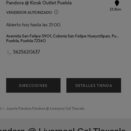
Pandora @ Kiosk Outlet Puebla
23.8km
VENDEDOR AUTORIZADO
Abierto hoy hasta las 21:00.
Avenida San Felipe 5901, Colonia San Felipe Hueyotlipan, Puebla
Puebla, Puebla 72360
5625620637
DIRECCIONES
DETALLES TIENDA
tl
>
Joyería Pandora
Pandora @ Liverpool Gal Tlaxcala