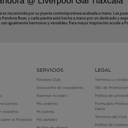
ndora @ Liverpool Gal Tlaxcala
s reconocida por su joyería contemporánea acabada a mano. Las joyas d
ales Pandora Rose, y cada piedra está hecha a mano por un dedicado y e
ra son igualmente hermosos y versátiles. Para mayor inspiración acude a 
SERVICIOS
LEGAL
Pandora Club
Términos y condic
Descuento de estudiantes
T&C de Promocion
s
Rastrear mi oden
Política de privaci
recuentes
Mis ordenes
Formulario Protec
Datos
n nosotros
Mi cuenta
Términos del Club
 sobre el Producto
Mis detalles
Política de cookies
Mi lista de deseos