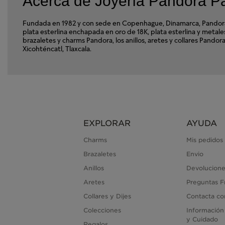
Acerca de Joyería Pandora Pa
Fundada en 1982 y con sede en Copenhague, Dinamarca, Pandora e
plata esterlina enchapada en oro de 18K, plata esterlina y met
brazaletes y charms Pandora, los anillos, aretes y collares Pando
Xicohténcatl, Tlaxcala.
EXPLORAR
AYUDA
Charms
Mis pedidos
Brazaletes
Envio
Anillos
Devolucione
Aretes
Preguntas F
Collares y Dijes
Contacta co
Colecciones
Información
y Cuidado
Regalos