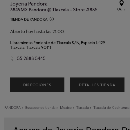
Joyería Pandora
3849MX Pandora @ Tlaxcala - Store #885
0km
TIENDA DE PANDORA
Abierto hoy hasta las 21:00.
Libramiento Poniente de Tlaxcala S/N, Espacio L-129
Tlaxcala, Tlaxcala 90111
55 2888 5445
DIRECCIONES
DETALLES TIENDA
PANDORA
>
Buscador de tienda
>
Mexico
>
Tlaxcala
>
Tlaxcala de Xicohténca