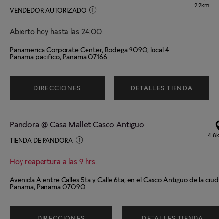
2.2km
VENDEDOR AUTORIZADO
Abierto hoy hasta las 24:00.
Panamerica Corporate Center, Bodega 9090, local 4
Panama pacifico, Panamá 07166
DIRECCIONES
DETALLES TIENDA
Pandora @ Casa Mallet Casco Antiguo
4.8
TIENDA DE PANDORA
Hoy reapertura a las 9 hrs.
Avenida A
Panama, Panamá 07090
DIRECCIONES
DETALLES TIENDA