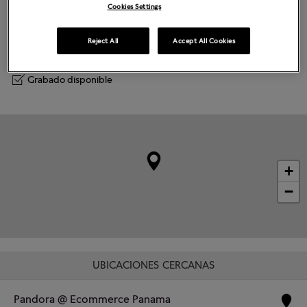
Martes
10:00
-
20:00
Cookies Settings
Miércoles
10:00
-
20:00
Jueves
10:00
-
20:00
Viernes
10:00
-
20:00
Reject All
Accept All Cookies
Sábado
10:00
-
20:00
Domingo
10:00
-
19:00
Grabado disponible
+
−
UBICACIONES CERCANAS
Pandora @ Ecommerce Panama