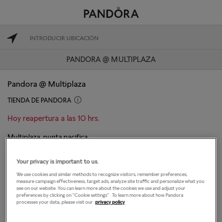
PANDORA @ MULTIPLAZA
Pandora @ Multiplaza
TIENDA DE PANDORA
Hoy reapertura a las 10 hrs.
Multiplaza, punta pacifica
Panama City, Panamá 0833
(507) 6973-6388
Your privacy is important to us.
We use cookies and similar methods to recognize visitors, remember preferences,
DIRECCIONES
CONTACTAR TIENDA
measure campaign effectiveness, target ads, analyze site traffic and personalize what you
see on our website. You can learn more about the cookies we use and adjust your
preferences by clicking on "Cookie settings" . To learn more about how Pandora
processes your data, please visit our
privacy policy
El horario de apertura
Lunes
10:00
-
20:00