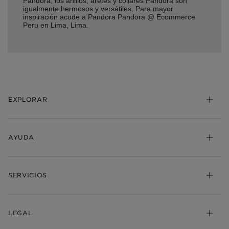
Pandora, los anillos, aretes y collares Pandora son
igualmente hermosos y versátiles. Para mayor
inspiración acude a Pandora Pandora @ Ecommerce
Peru en Lima, Lima.
EXPLORAR
AYUDA
SERVICIOS
LEGAL