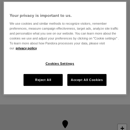
Lunes
4:00
-
0:00
Martes
4:00
-
0:00
Your privacy is important to us.
Miércoles
4:00
-
0:00
Jueves
4:00
-
0:00
We use cookies and similar methods to recognize visitors, remember
preferences, measure campaign effectiveness, target ads, analyze site traffic
Viernes
4:00
-
0:00
and personalize what you see on our website. You can learn more about the
Sábado
4:00
-
0:00
cookies we use and adjust your preferences by clicking on "Cookie settings" .
Domingo
4:00
-
0:00
To learn more about how Pandora processes your data, please visit
our
privacy policy
Acerca de Joyería Pandora
Joyería contemporánea acabada a mano
Cookies Settings
La más alta calidad de oro 14K, plata esterlina y metales
Pandora Rose
Reject All
Accept All Cookies
Pandora Charms, brazaletes, anillos, aretes y collares
emblemáticos
+