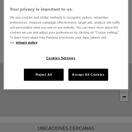
El horario de apertura
Your privacy is important to us.
Lunes
10:00
-
22:00
We use cookies and similar methods to recognize visitors, remember
Martes
10:00
-
22:00
preferences, measure campaign effectiveness, target ads, analyze site traffic
Miércoles
10:00
-
22:00
and personalize what you see on our website. You can learn more about the
Jueves
10:00
-
22:00
cookies we use and adjust your preferences by clicking on "Cookie settings" .
Viernes
10:00
-
22:00
To learn more about how Pandora processes your data, please visit
Sábado
10:00
-
22:00
our
privacy policy
Domingo
10:00
-
22:00
Cookies Settings
Reject All
Accept All Cookies
+
−
UBICACIONES CERCANAS